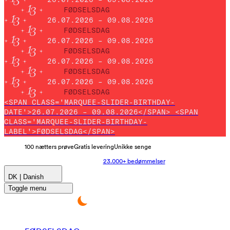
FØDSELSDAG
26.07.2026 – 09.08.2026
FØDSELSDAG
26.07.2026 – 09.08.2026
FØDSELSDAG
26.07.2026 – 09.08.2026
FØDSELSDAG
26.07.2026 – 09.08.2026
FØDSELSDAG
<SPAN CLASS='MARQUEE-SLIDER-BIRTHDAY-
DATE'>26.07.2026 – 09.08.2026</SPAN> <SPAN
CLASS='MARQUEE-SLIDER-BIRTHDAY-
LABEL'>FØDSELSDAG</SPAN>
100 nætters prøve
Gratis levering
Unikke senge
23.000+ bedømmelser
DK | Danish
Toggle menu