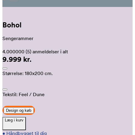
Bohol
Sengerammer
4.000000
(5)
anmeldelser i alt
9.999 kr.
Størrelse:
180x200 cm.
Tekstil:
Feel
/ Dune
Design og køb
Læg i kurv
•
Håndbygget til dig