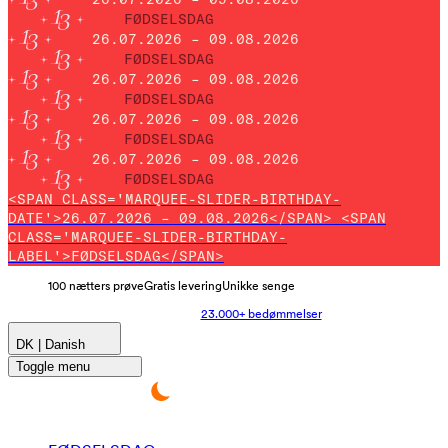
FØDSELSDAG
26.07.2026 – 09.08.2026
FØDSELSDAG
26.07.2026 – 09.08.2026
FØDSELSDAG
26.07.2026 – 09.08.2026
FØDSELSDAG
26.07.2026 – 09.08.2026
FØDSELSDAG
<SPAN CLASS='MARQUEE-SLIDER-BIRTHDAY-
DATE'>26.07.2026 – 09.08.2026</SPAN> <SPAN
CLASS='MARQUEE-SLIDER-BIRTHDAY-
LABEL'>FØDSELSDAG</SPAN>
100 nætters prøve
Gratis levering
Unikke senge
23.000+ bedømmelser
DK | Danish
Toggle menu