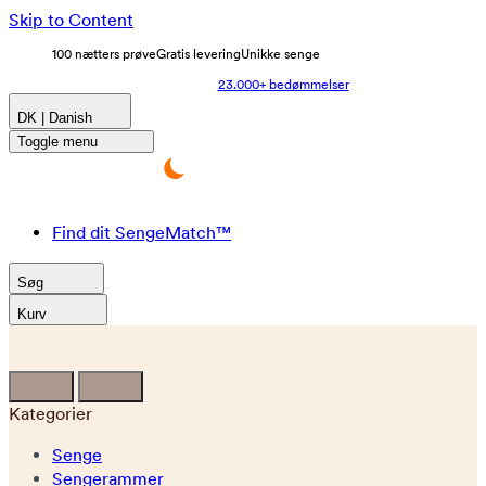
Skip to Content
100 nætters prøve
Gratis levering
Unikke senge
23.000+ bedømmelser
DK | Danish
Toggle menu
Find dit SengeMatch™
Søg
Kurv
Kategorier
Senge
Sengerammer