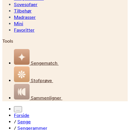
Sovesofaer
Tilbehør
Madrasser
Mini
Favoritter
Tools
Sengematch
Stofprøve
Sammenligner
...
Forside
/
Senge
/
Sengerammer