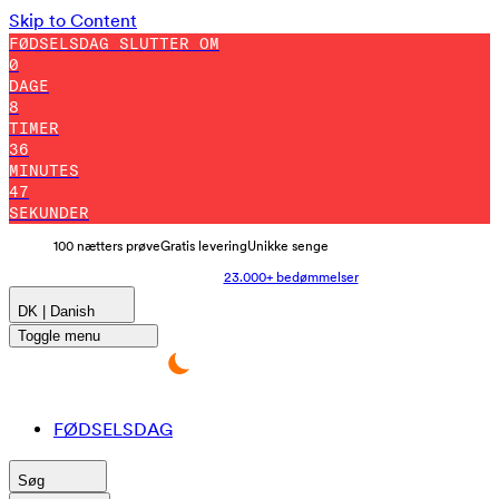
Skip to Content
FØDSELSDAG SLUTTER OM
0
DAGE
8
TIMER
36
MINUTES
39
SEKUNDER
100 nætters prøve
Gratis levering
Unikke senge
23.000+ bedømmelser
DK | Danish
Toggle menu
FØDSELSDAG
Søg