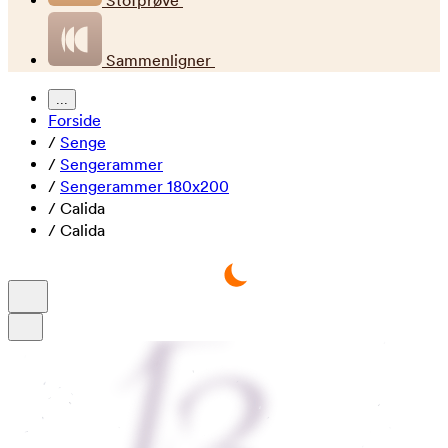
Stofprøve
Sammenligner
...
Forside
/
Senge
/
Sengerammer
/
Sengerammer 180x200
/
Calida
/
Calida