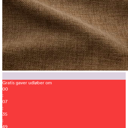
Gratis gaver udløber om
00
:
07
:
35
:
40