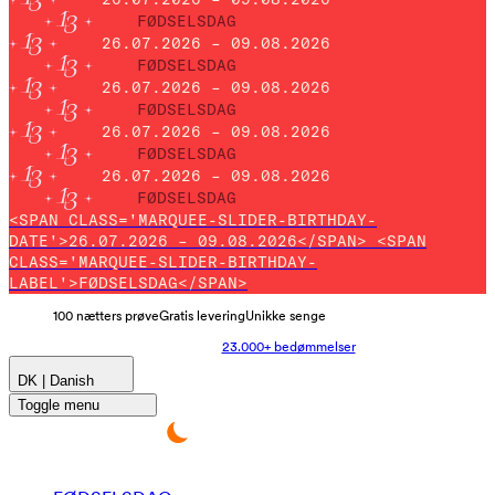
FØDSELSDAG
26.07.2026 – 09.08.2026
FØDSELSDAG
26.07.2026 – 09.08.2026
FØDSELSDAG
26.07.2026 – 09.08.2026
FØDSELSDAG
26.07.2026 – 09.08.2026
FØDSELSDAG
<SPAN CLASS='MARQUEE-SLIDER-BIRTHDAY-
DATE'>26.07.2026 – 09.08.2026</SPAN> <SPAN
CLASS='MARQUEE-SLIDER-BIRTHDAY-
LABEL'>FØDSELSDAG</SPAN>
100 nætters prøve
Gratis levering
Unikke senge
23.000+ bedømmelser
DK | Danish
Toggle menu