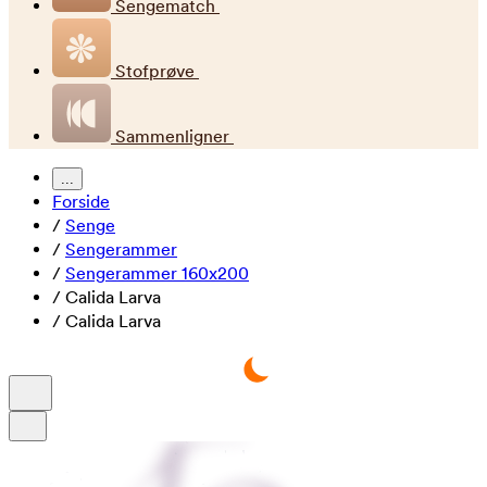
Sengematch
Stofprøve
Sammenligner
...
Forside
/
Senge
/
Sengerammer
/
Sengerammer 160x200
/
Calida Larva
/
Calida Larva