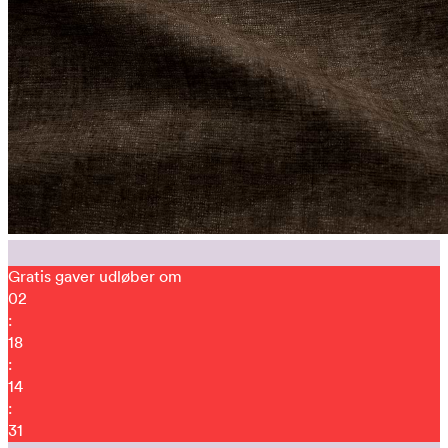
Gratis gaver udløber om
02
:
18
:
14
:
23