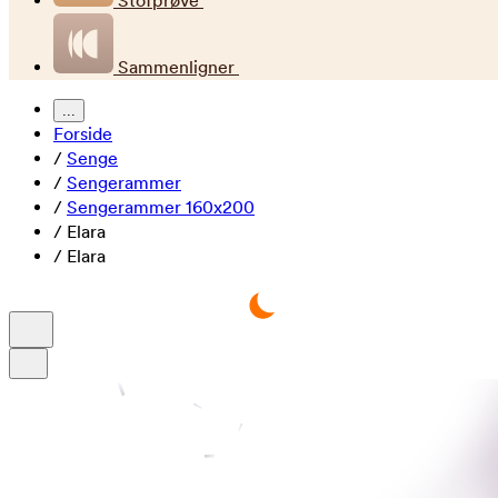
Stofprøve
Sammenligner
...
Forside
/
Senge
/
Sengerammer
/
Sengerammer 160x200
/
Elara
/
Elara