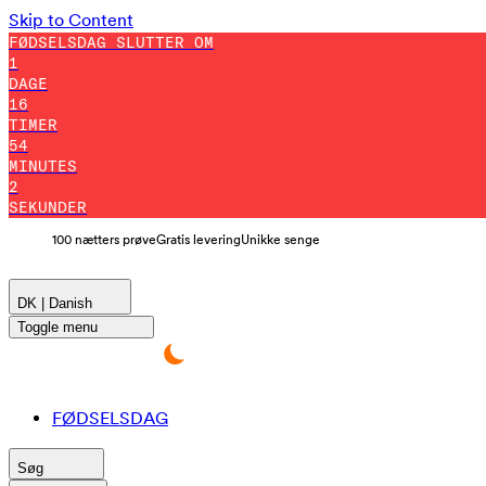
Skip to Content
FØDSELSDAG SLUTTER OM
1
DAGE
16
TIMER
54
MINUTES
0
SEKUNDER
100 nætters prøve
Gratis levering
Unikke senge
DK | Danish
Toggle menu
FØDSELSDAG
Søg