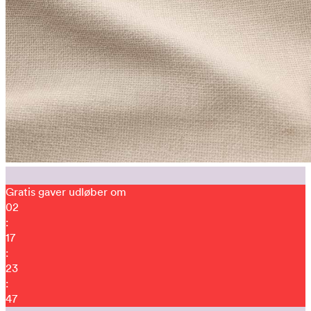
Gratis gaver udløber om
02
:
17
:
23
:
40