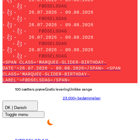
FØDSELSDAG
26.07.2026 – 09.08.2026
FØDSELSDAG
26.07.2026 – 09.08.2026
FØDSELSDAG
26.07.2026 – 09.08.2026
FØDSELSDAG
26.07.2026 – 09.08.2026
FØDSELSDAG
<SPAN CLASS='MARQUEE-SLIDER-BIRTHDAY-
DATE'>26.07.2026 – 09.08.2026</SPAN> <SPAN
CLASS='MARQUEE-SLIDER-BIRTHDAY-
LABEL'>FØDSELSDAG</SPAN>
100 nætters prøve
Gratis levering
Unikke senge
23.000+ bedømmelser
DK | Danish
Toggle menu