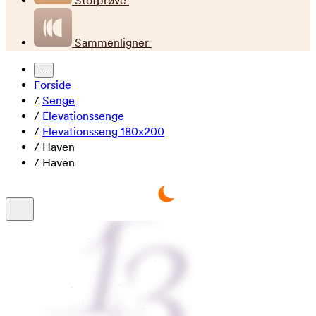
Stofprøve
Sammenligner
...
Forside
/
Senge
/
Elevationssenge
/
Elevationsseng 180x200
/
Haven
/
Haven