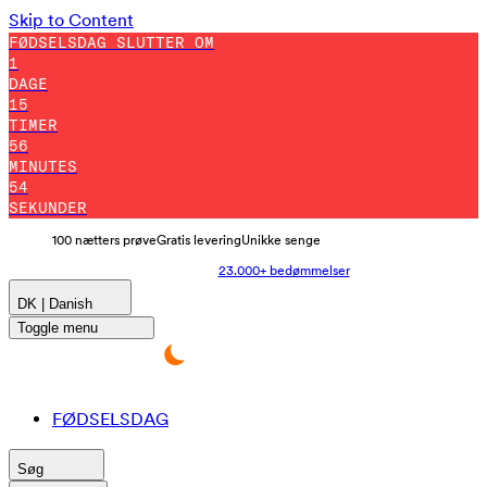
Skip to Content
FØDSELSDAG SLUTTER OM
1
DAGE
15
TIMER
56
MINUTES
44
SEKUNDER
100 nætters prøve
Gratis levering
Unikke senge
23.000+ bedømmelser
DK | Danish
Toggle menu
FØDSELSDAG
Søg