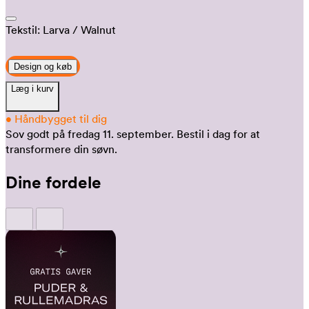
Tekstil:
Larva
/ Walnut
Design og køb
Læg i kurv
•
Håndbygget til dig
Sov godt på fredag 11. september.
Bestil i dag for at
transformere din søvn.
Dine fordele