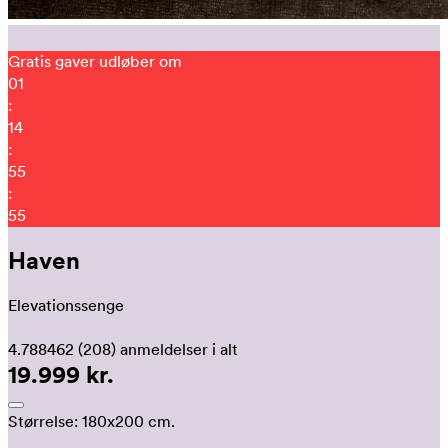
Gratis gaver udløber om
01
:
14
:
55
:
46
Haven
Elevationssenge
4.788462
(208)
anmeldelser i alt
19.999 kr.
Størrelse:
180x200 cm.