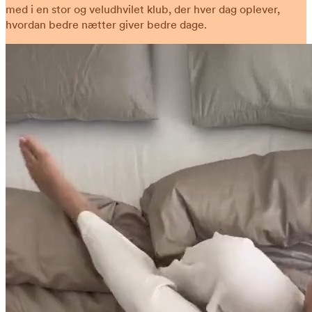
med i en stor og veludhvilet klub, der hver dag oplever,
hvordan bedre nætter giver bedre dage.