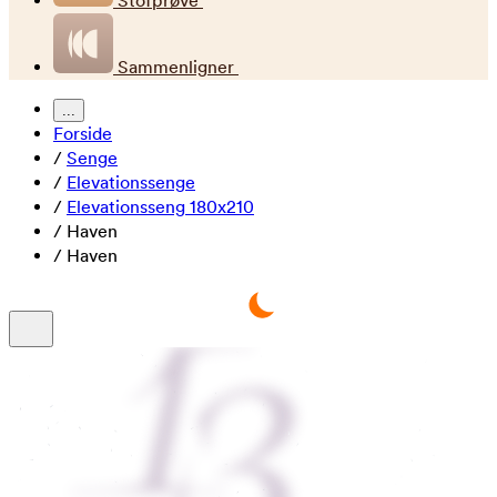
Stofprøve
Sammenligner
...
Forside
/
Senge
/
Elevationssenge
/
Elevationsseng 180x210
/
Haven
/
Haven