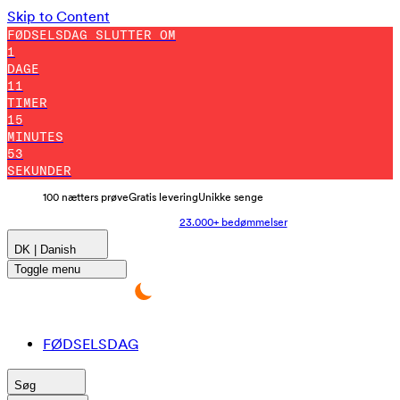
Skip to Content
FØDSELSDAG SLUTTER OM
1
DAGE
11
TIMER
15
MINUTES
47
SEKUNDER
100 nætters prøve
Gratis levering
Unikke senge
23.000+ bedømmelser
DK | Danish
Toggle menu
FØDSELSDAG
Søg