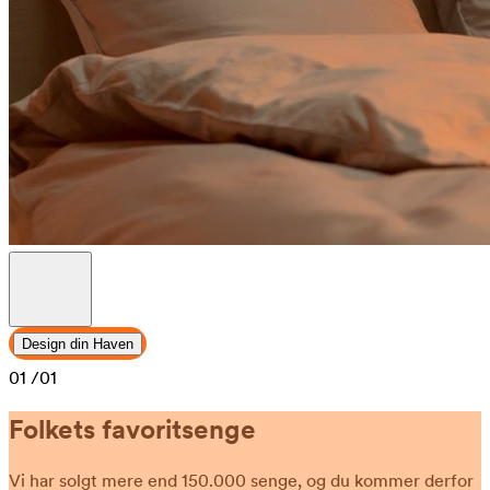
Design din Haven
01
/01
Folkets favoritsenge
Vi har solgt mere end 150.000 senge, og du kommer derfor