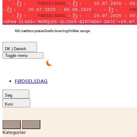
FØDSELSDAG
26.07.2026 – 09
26.07.2026 – 09.08.2026
FØ
FØDSELSDAG
26.07.2026 – 09
<SPAN CLASS='MARQUEE-SLIDER-BIRTHDAY-DATE'>26.07
100 nætters prøve
Gratis levering
Unikke senge
DK | Danish
Toggle menu
FØDSELSDAG
Søg
Kurv
Kategorier