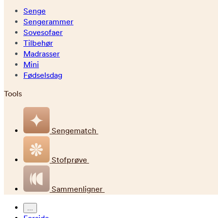
Senge
Sengerammer
Sovesofaer
Tilbehør
Madrasser
Mini
Fødselsdag
Tools
Sengematch
Stofprøve
Sammenligner
...