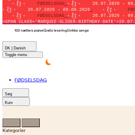
FØDSELSDAG
26.07.2026 – 09
26.07.2026 – 09.08.2026
FØ
FØDSELSDAG
26.07.2026 – 09
<SPAN CLASS='MARQUEE-SLIDER-BIRTHDAY-DATE'>26.07
100 nætters prøve
Gratis levering
Unikke senge
DK | Danish
Toggle menu
FØDSELSDAG
Søg
Kurv
Kategorier