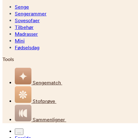
Senge
Sengerammer
Sovesofaer
Tilbehør
Madrasser
Mini
Fødselsdag
Tools
Sengematch
Stofprøve
Sammenligner
...