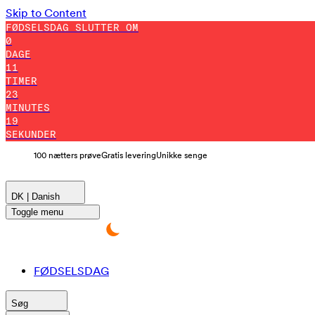
Skip to Content
FØDSELSDAG SLUTTER OM
0
DAGE
11
TIMER
23
MINUTES
17
SEKUNDER
100 nætters prøve
Gratis levering
Unikke senge
DK | Danish
Toggle menu
FØDSELSDAG
Søg