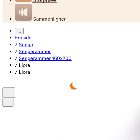
Stofprøve
Sammenligner
...
Forside
/
Senge
/
Sengerammer
/
Sengerammer 160x200
/
Liora
/
Liora