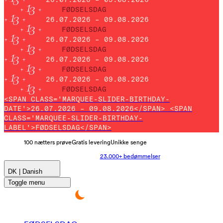
FØDSELSDAG
26.07.2026 – 09.08.2026
FØDSELSDAG
26.07.2026 – 09.08.2026
FØDSELSDAG
26.07.2026 – 09.08.2026
FØDSELSDAG
26.07.2026 – 09.08.2026
FØDSELSDAG
<SPAN CLASS='MARQUEE-SLIDER-BIRTHDAY-
DATE'>26.07.2026 – 09.08.2026</SPAN> <SPAN
CLASS='MARQUEE-SLIDER-BIRTHDAY-
LABEL'>FØDSELSDAG</SPAN>
100 nætters prøve
Gratis levering
Unikke senge
23.000+ bedømmelser
DK | Danish
Toggle menu