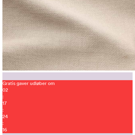
Gratis gaver udløber om
02
:
17
:
24
:
09