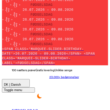
FØDSELSDAG
26.07.2026 – 09.08.2026
FØDSELSDAG
26.07.2026 – 09.08.2026
FØDSELSDAG
26.07.2026 – 09.08.2026
FØDSELSDAG
26.07.2026 – 09.08.2026
FØDSELSDAG
<SPAN CLASS='MARQUEE-SLIDER-BIRTHDAY-
DATE'>26.07.2026 – 09.08.2026</SPAN> <SPAN
CLASS='MARQUEE-SLIDER-BIRTHDAY-
LABEL'>FØDSELSDAG</SPAN>
100 nætters prøve
Gratis levering
Unikke senge
23.000+ bedømmelser
DK | Danish
Toggle menu