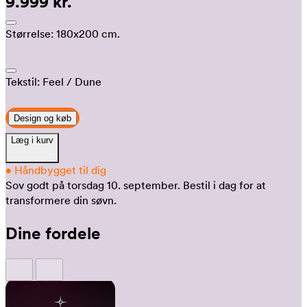
9.999 kr.
Størrelse:
180x200 cm.
Tekstil:
Feel
/ Dune
Design og køb
Læg i kurv
•
Håndbygget til dig
Sov godt på torsdag 10. september.
Bestil i dag for at
transformere din søvn.
Dine fordele