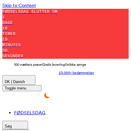
Skip to Content
FØDSELSDAG SLUTTER OM
1
DAGE
16
TIMER
19
MINUTES
21
SEKUNDER
100 nætters prøve
Gratis levering
Unikke senge
23.000+ bedømmelser
DK | Danish
Toggle menu
FØDSELSDAG
Søg