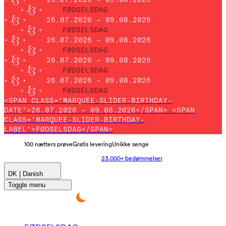
FØDSELSDAG
26.07.2026 – 09.08.2026
FØDSELSDAG
26.07.2026 – 09.08.2026
FØDSELSDAG
26.07.2026 – 09.08.2026
FØDSELSDAG
26.07.2026 – 09.08.2026
FØDSELSDAG
<SPAN CLASS='MARQUEE-SLIDER-BIRTHDAY-
DATE'>26.07.2026 – 09.08.2026</SPAN> <SPAN
CLASS='MARQUEE-SLIDER-BIRTHDAY-
LABEL'>FØDSELSDAG</SPAN>
100 nætters prøve
Gratis levering
Unikke senge
23.000+ bedømmelser
DK | Danish
Toggle menu