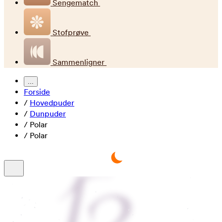
Sengematch
Stofprøve
Sammenligner
...
Forside
/
Hovedpuder
/
Dunpuder
/
Polar
/
Polar