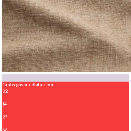
Gratis gaver udløber om
02
:
14
:
27
:
43