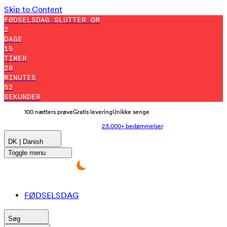
Skip to Content
FØDSELSDAG SLUTTER OM
2
DAGE
15
TIMER
28
MINUTES
42
SEKUNDER
100 nætters prøve
Gratis levering
Unikke senge
23.000+ bedømmelser
DK | Danish
Toggle menu
FØDSELSDAG
Søg