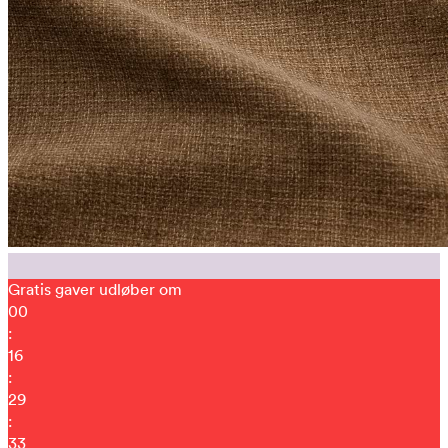
Gratis gaver udløber om
00
:
16
:
29
:
23