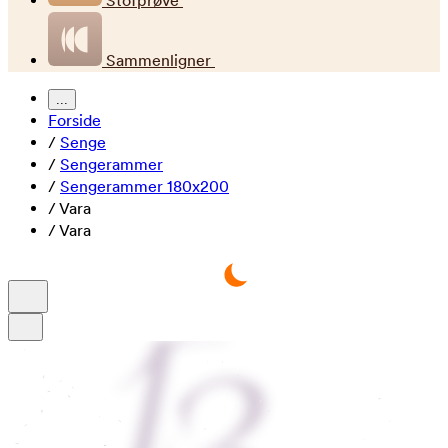
Stofprøve
Sammenligner
...
Forside
/
Senge
/
Sengerammer
/
Sengerammer 180x200
/
Vara
/
Vara