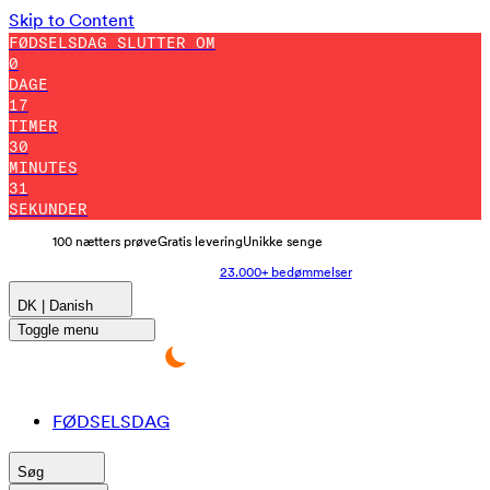
Skip to Content
FØDSELSDAG SLUTTER OM
0
DAGE
17
TIMER
30
MINUTES
21
SEKUNDER
100 nætters prøve
Gratis levering
Unikke senge
23.000+ bedømmelser
DK | Danish
Toggle menu
FØDSELSDAG
Søg