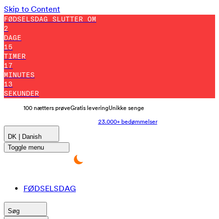
Skip to Content
FØDSELSDAG SLUTTER OM
2
DAGE
15
TIMER
17
MINUTES
2
SEKUNDER
100 nætters prøve
Gratis levering
Unikke senge
23.000+ bedømmelser
DK | Danish
Toggle menu
FØDSELSDAG
Søg