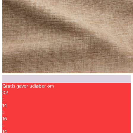
Gratis gaver udløber om
02
:
14
:
16
:
03