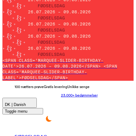
FØDSELSDAG
26.07.2026 – 09.08.2026
FØDSELSDAG
26.07.2026 – 09.08.2026
FØDSELSDAG
26.07.2026 – 09.08.2026
FØDSELSDAG
26.07.2026 – 09.08.2026
FØDSELSDAG
<SPAN CLASS='MARQUEE-SLIDER-BIRTHDAY-
DATE'>26.07.2026 – 09.08.2026</SPAN> <SPAN
CLASS='MARQUEE-SLIDER-BIRTHDAY-
LABEL'>FØDSELSDAG</SPAN>
100 nætters prøve
Gratis levering
Unikke senge
23.000+ bedømmelser
DK | Danish
Toggle menu