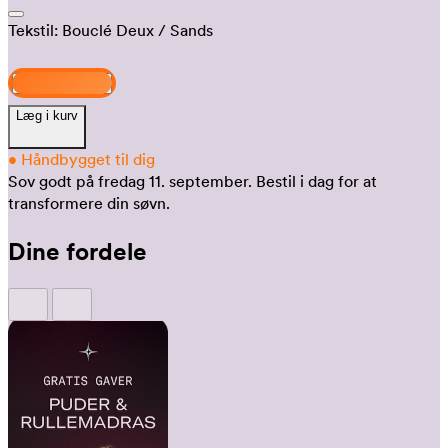
Tekstil:
Bouclé Deux
/ Sands
Design og køb
Læg i kurv
•
Håndbygget til dig
Sov godt på fredag 11. september.
Bestil i dag for at
transformere din søvn.
Dine fordele