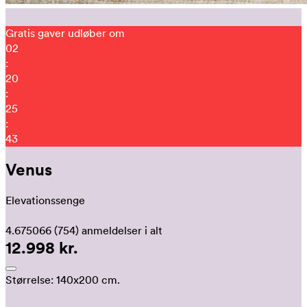
Gratis gaver udløber om
02
:
20
:
25
:
35
Venus
Elevationssenge
4.675066
(754)
anmeldelser i alt
12.998 kr.
Størrelse:
140x200 cm.