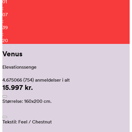
01
:
07
:
39
:
11
Venus
Elevationssenge
4.675066
(754)
anmeldelser i alt
15.997 kr.
Størrelse:
160x200 cm.
Tekstil:
Feel
/ Chestnut