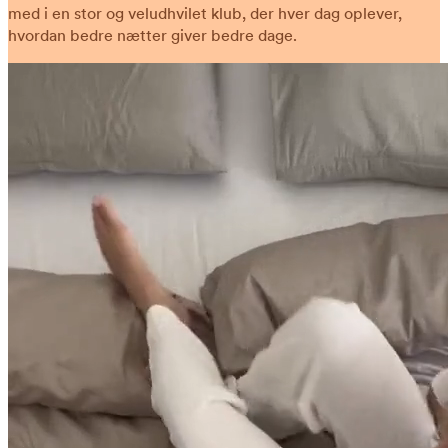
med i en stor og veludhvilet klub, der hver dag oplever,
hvordan bedre nætter giver bedre dage.