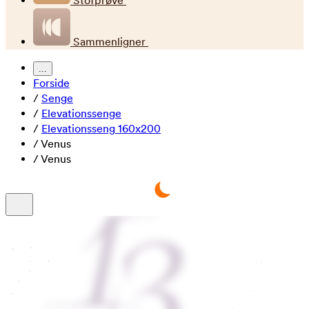
Stofprøve
Sammenligner
...
Forside
/
Senge
/
Elevationssenge
/
Elevationsseng 160x200
/
Venus
/
Venus