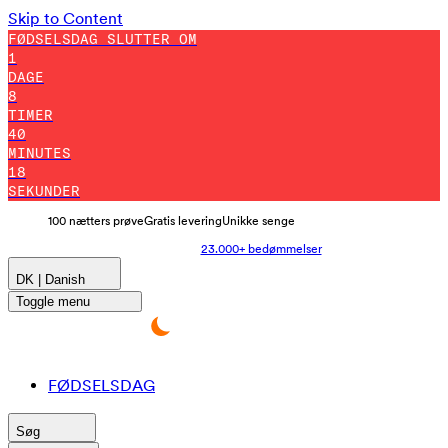
Skip to Content
FØDSELSDAG SLUTTER OM
1
DAGE
8
TIMER
40
MINUTES
10
SEKUNDER
100 nætters prøve
Gratis levering
Unikke senge
23.000+ bedømmelser
DK | Danish
Toggle menu
FØDSELSDAG
Søg