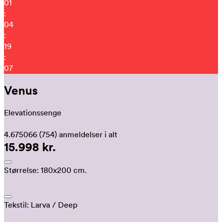
01
:
04
:
18
:
59
Venus
Elevationssenge
4.675066
(754)
anmeldelser i alt
15.998 kr.
Størrelse:
180x200 cm.
Tekstil:
Larva
/ Deep