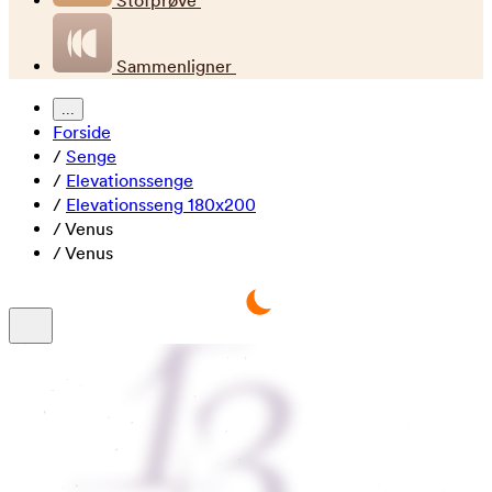
Stofprøve
Sammenligner
...
Forside
/
Senge
/
Elevationssenge
/
Elevationsseng 180x200
/
Venus
/
Venus