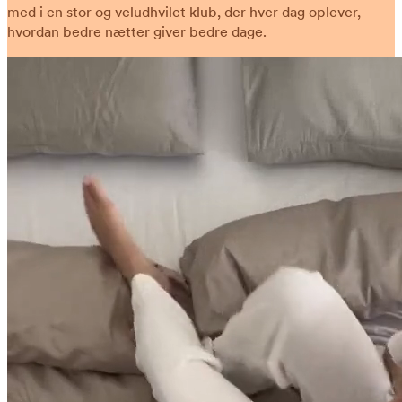
med i en stor og veludhvilet klub, der hver dag oplever,
hvordan bedre nætter giver bedre dage.