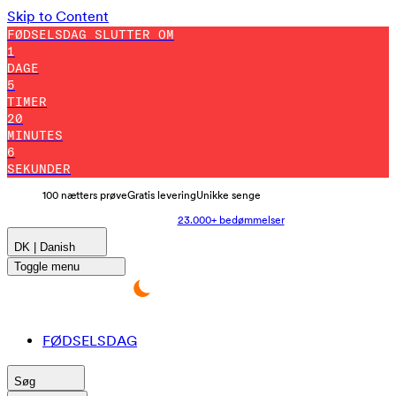
Skip to Content
FØDSELSDAG SLUTTER OM
1
DAGE
5
TIMER
19
MINUTES
58
SEKUNDER
100 nætters prøve
Gratis levering
Unikke senge
23.000+ bedømmelser
DK | Danish
Toggle menu
FØDSELSDAG
Søg