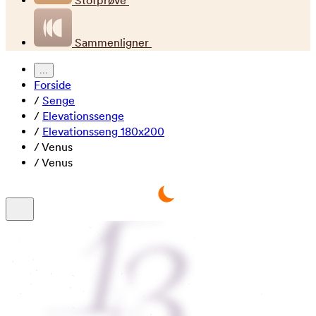
Stofprøve
Sammenligner
...
Forside
/
Senge
/
Elevationssenge
/
Elevationsseng 180x200
/
Venus
/
Venus