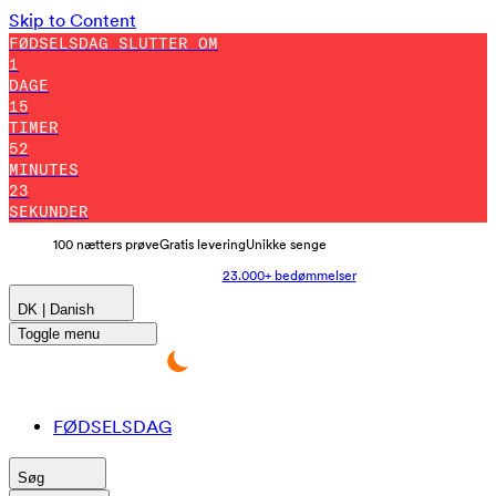
Skip to Content
FØDSELSDAG SLUTTER OM
1
DAGE
15
TIMER
52
MINUTES
14
SEKUNDER
100 nætters prøve
Gratis levering
Unikke senge
23.000+ bedømmelser
DK | Danish
Toggle menu
FØDSELSDAG
Søg