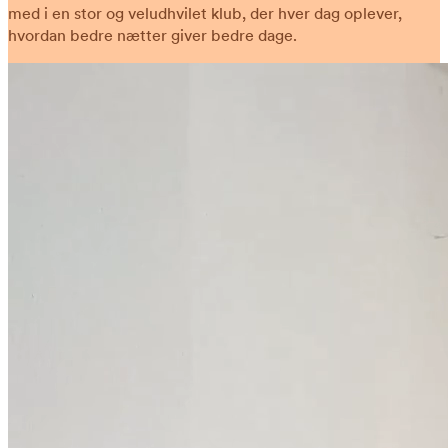
med i en stor og veludhvilet klub, der hver dag oplever,
hvordan bedre nætter giver bedre dage.