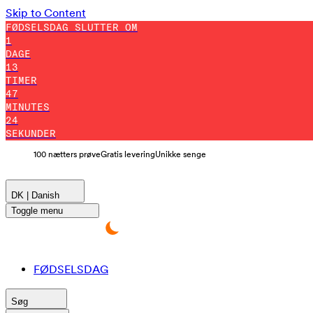
Skip to Content
FØDSELSDAG SLUTTER OM
1
DAGE
13
TIMER
47
MINUTES
22
SEKUNDER
100 nætters prøve
Gratis levering
Unikke senge
DK | Danish
Toggle menu
FØDSELSDAG
Søg