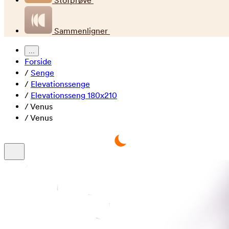
Stofprøve
Sammenligner
...
Forside
/
Senge
/
Elevationssenge
/
Elevationsseng 180x210
/
Venus
/
Venus