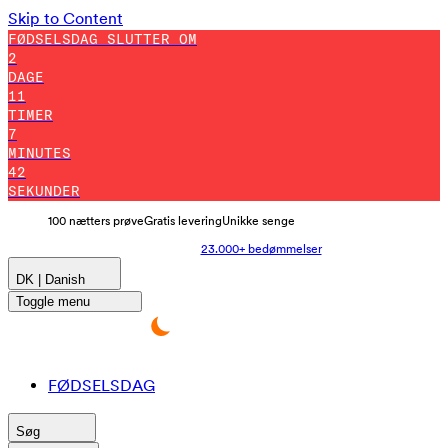
Skip to Content
FØDSELSDAG SLUTTER OM
2
DAGE
11
TIMER
7
MINUTES
33
SEKUNDER
100 nætters prøve
Gratis levering
Unikke senge
23.000+ bedømmelser
DK | Danish
Toggle menu
FØDSELSDAG
Søg