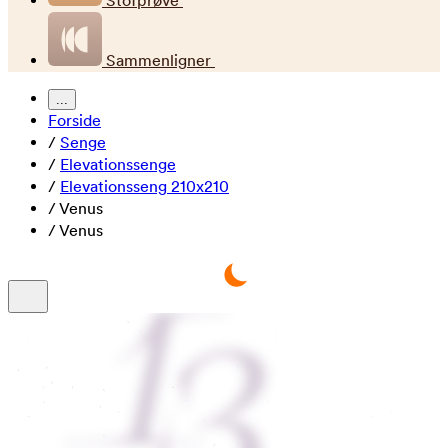
Stofprøve
Sammenligner
...
Forside
/
Senge
/
Elevationssenge
/
Elevationsseng 210x210
/
Venus
/
Venus