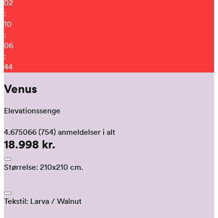
02
:
10
:
06
:
34
Venus
Elevationssenge
4.675066
(754)
anmeldelser i alt
18.998 kr.
Størrelse:
210x210 cm.
Tekstil:
Larva
/ Walnut