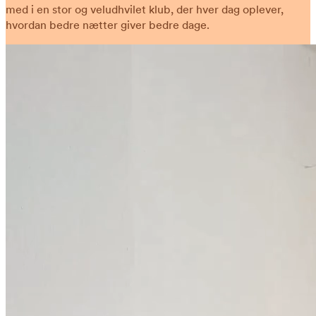
med i en stor og veludhvilet klub, der hver dag oplever,
hvordan bedre nætter giver bedre dage.