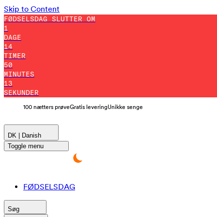
Skip to Content
FØDSELSDAG SLUTTER OM
1
DAGE
14
TIMER
50
MINUTES
11
SEKUNDER
100 nætters prøve
Gratis levering
Unikke senge
DK | Danish
Toggle menu
FØDSELSDAG
Søg