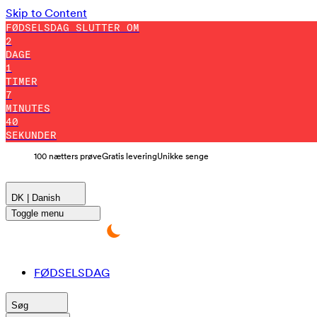
Skip to Content
FØDSELSDAG SLUTTER OM
2
DAGE
1
TIMER
7
MINUTES
38
SEKUNDER
100 nætters prøve
Gratis levering
Unikke senge
DK | Danish
Toggle menu
FØDSELSDAG
Søg