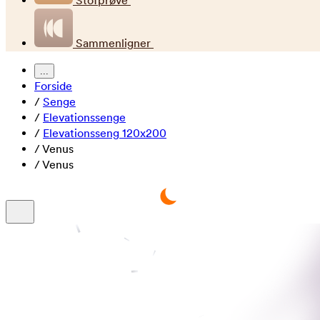
Stofprøve
Sammenligner
...
Forside
/
Senge
/
Elevationssenge
/
Elevationsseng 120x200
/
Venus
/
Venus