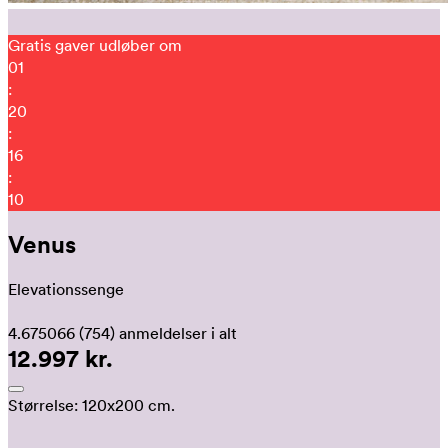
Gratis gaver udløber om
01
:
20
:
16
:
01
Venus
Elevationssenge
4.675066
(754)
anmeldelser i alt
12.997 kr.
Størrelse:
120x200 cm.