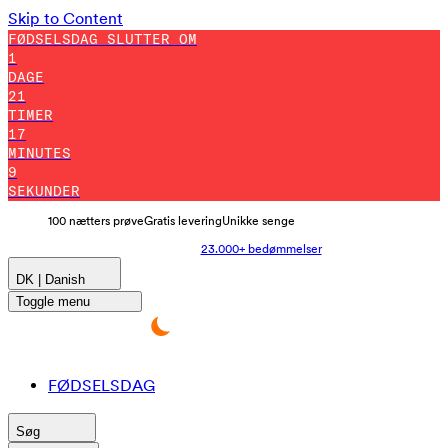
Skip to Content
FØDSELSDAG SLUTTER OM
1
DAGE
21
TIMER
16
MINUTES
59
SEKUNDER
100 nætters prøve
Gratis levering
Unikke senge
23.000+ bedømmelser
DK | Danish
Toggle menu
FØDSELSDAG
Søg