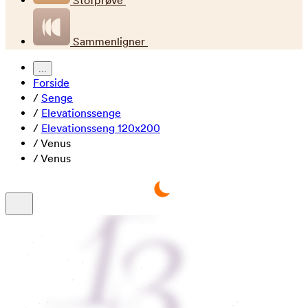
Stofprøve
Sammenligner
...
Forside
/
Senge
/
Elevationssenge
/
Elevationsseng 120x200
/
Venus
/
Venus