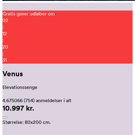
Gratis gaver udløber om
02
:
12
:
20
:
21
Venus
Elevationssenge
4.675066
(754)
anmeldelser i alt
10.997 kr.
Størrelse:
80x200 cm.