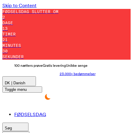
Skip to Content
FØDSELSDAG SLUTTER OM
2
DAGE
13
TIMER
21
MINUTES
20
SEKUNDER
100 nætters prøve
Gratis levering
Unikke senge
23.000+ bedømmelser
DK | Danish
Toggle menu
FØDSELSDAG
Søg