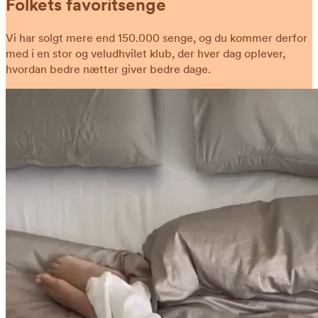
Folkets favoritsenge
Vi har solgt mere end 150.000 senge, og du kommer derfor
med i en stor og veludhvilet klub, der hver dag oplever,
hvordan bedre nætter giver bedre dage.