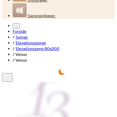
Stofprøve
Sammenligner
...
Forside
/
Senge
/
Elevationssenge
/
Elevationsseng 80x200
/
Venus
/
Venus