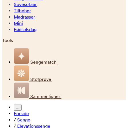
Sovesofaer
Tilbehør
Madrasser
Mini
Fødselsdag
Tools
Sengematch
Stofprøve
Sammenligner
...
Forside
/
Senge
/
Elevationssenge