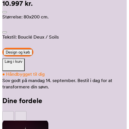
10.997 kr.
Størrelse:
80x200 cm.
Tekstil:
Bouclé Deux
/ Soils
Design og køb
Læg i kurv
•
Håndbygget til dig
Sov godt på mandag 14. september.
Bestil i dag for at
transformere din søvn.
Dine fordele