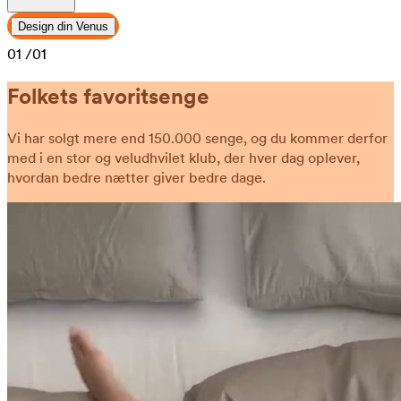
Design din Venus
01
/01
Folkets favoritsenge
Vi har solgt mere end 150.000 senge, og du kommer derfor
med i en stor og veludhvilet klub, der hver dag oplever,
hvordan bedre nætter giver bedre dage.