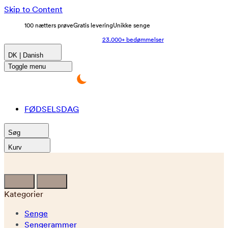
Skip to Content
100 nætters prøve
Gratis levering
Unikke senge
23.000+ bedømmelser
DK | Danish
Toggle menu
FØDSELSDAG
Søg
Kurv
Kategorier
Senge
Sengerammer