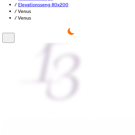
/
Elevationsseng 80x200
/
Venus
/
Venus