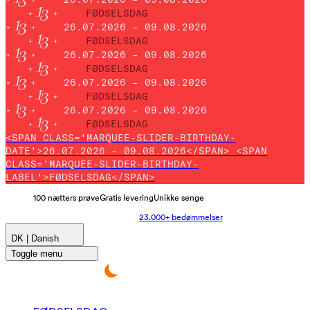
FØDSELSDAG
26.07.2026 – 09.08.2026
FØDSELSDAG
26.07.2026 – 09.08.2026
FØDSELSDAG
26.07.2026 – 09.08.2026
FØDSELSDAG
26.07.2026 – 09.08.2026
FØDSELSDAG
<SPAN CLASS='MARQUEE-SLIDER-BIRTHDAY-
DATE'>26.07.2026 – 09.08.2026</SPAN> <SPAN
CLASS='MARQUEE-SLIDER-BIRTHDAY-
LABEL'>FØDSELSDAG</SPAN>
100 nætters prøve
Gratis levering
Unikke senge
23.000+ bedømmelser
DK | Danish
Toggle menu